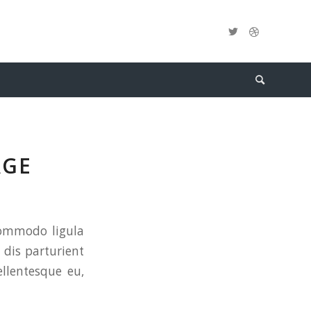
AGE
commodo ligula
dis parturient
ellentesque eu,