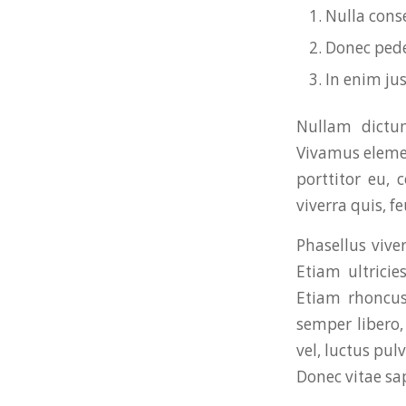
Nulla cons
Donec pede 
In enim jus
Nullam dictum
Vivamus elemen
porttitor eu, 
viverra quis, fe
Phasellus vive
Etiam ultricie
Etiam rhoncu
semper libero
vel, luctus pul
Donec vitae sap