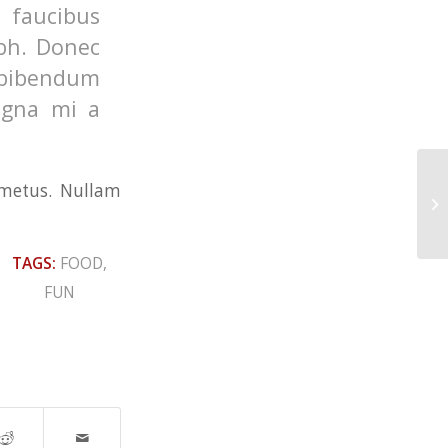
 faucibus
ibh. Donec
 bibendum
agna mi a
 metus. Nullam
TAGS:
FOOD
,
FUN