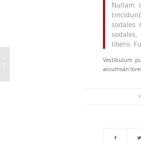
Nullam q
tincidunt
sodales 
sodales,
libero. F
Vestibulum pu
Entry with Post Format “Video”
accumsan lore