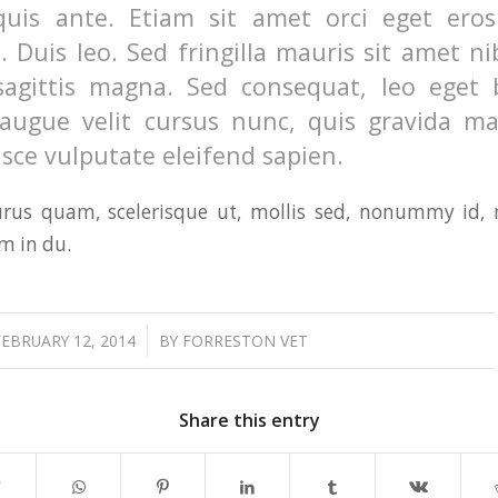
uis ante. Etiam sit amet orci eget eros
. Duis leo. Sed fringilla mauris sit amet n
sagittis magna. Sed consequat, leo eget
 augue velit cursus nunc, quis gravida m
usce vulputate eleifend sapien.
rus quam, scelerisque ut, mollis sed, nonummy id,
m in du.
/
FEBRUARY 12, 2014
BY
FORRESTON VET
Share this entry