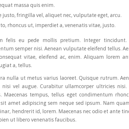
equat massa quis enim.
justo, fringilla vel, aliquet nec, vulputate eget, arcu.
to, rhoncus ut, imperdiet a, venenatis vitae, justo.
 felis eu pede mollis pretium. Integer tincidunt.
tum semper nisi. Aenean vulputate eleifend tellus. Aen
consequat vitae, eleifend ac, enim. Aliquam lorem an
ugiat a, tellus.
rra nulla ut metus varius laoreet. Quisque rutrum. Ae
s nisi vel augue. Curabitur ullamcorper ultricies nisi
s. Maecenas tempus, tellus eget condimentum rhon
, sit amet adipiscing sem neque sed ipsum. Nam quam
vinar, hendrerit id, lorem. Maecenas nec odio et ante t
ien ut libero venenatis faucibus.